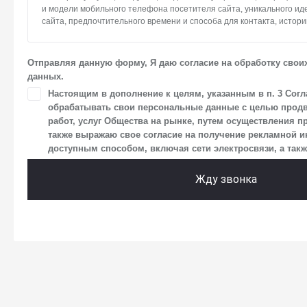
и модели мобильного телефона посетителя сайта, уникального и
сайта, предпочтительного времени и способа для контакта, истори
2. Под обработкой персональных данных понимаются следующие де
систематизация, накопление, хранение, уточнение (обновление, и
Отправляя данную форму, Я даю согласие на обработку свои
использование, передача (предоставление, доступ), блокирование
данных.
персональных данных. Общество обрабатывает персональные да
средств автоматизации.
Настоящим в дополнение к целям, указанным в п. 3 Согл
обрабатывать свои персональные данные с целью продв
3. Целью обработки персональных данных является осуществлен
работ, услуг Общества на рынке, путем осуществления п
Общества с посетителями и пользователями сайта.
также выражаю свое согласие на получение рекламной
4. Я даю согласие на передачу моих персональных данных третьи
доступным способом, включая сети электросвязи, а также
размещен на сайте в разделе «Юридическая информация».
Жду звонка
5. Данное Согласие действует до момента достижения цели обраб
в настоящем Согласии. Я осведомлен, что Общество будет обраба
в случае, если это необходимо для определенной цели, и может з
срок действия своего согласия на обработку по истечении 10 лет с
что оно соответствует моим намерениям.
6. Согласие может быть отозвано путем направления письменног
заказным почтовым отправлением с описью вложения по адресу: 14
г. о. Мытищи, п. Вёшки, МКАД 84-й км, ТПЗ «Алтуфьево», вл. 5, стр. 1