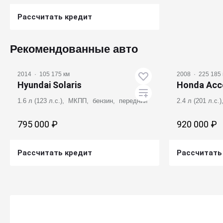
Рассчитать кредит
Получить предложение
Рекомендованные авто
2014
·
105 175 км
2008
·
225 185 
Hyundai Solaris
Honda Acc
1.6 л (123 л.с.), МКПП, бензин, передний
2.4 л (201 л.с
795 000 ₽
920 000 ₽
Рассчитать кредит
Рассчитать
Получить предложение
Получ