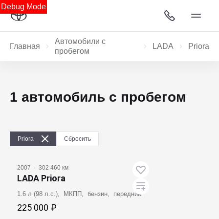
Debug Mode
Автомобили с
Главная
LADA
Priora
пробегом
1 автомобиль с пробегом
Priora
Сбросить
2007
·
302 460 км
LADA Priora
1.6 л (98 л.с.), МКПП, бензин, передний
225 000 ₽