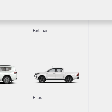
Fortuner
Получить консультацию
Уточните интересующую информацию
томобиля?
0
Hilux
вами для уточнения деталей