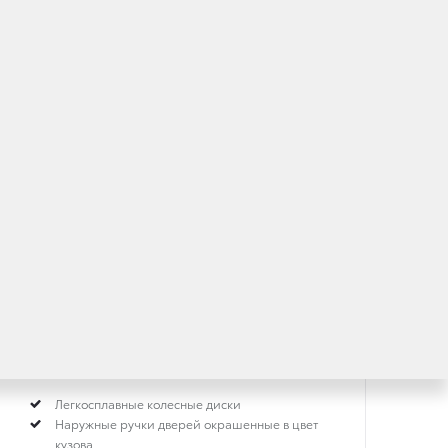
Классный/Cool (Кул)
***
1.2 л
·
Бензин
·
Вариатор
Легкосплавные колесные диски
Наружные ручки дверей окрашенные в цвет
кузова