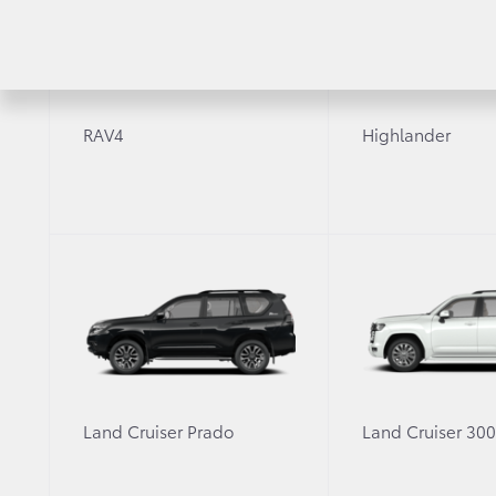
RAV4
Highlander
Рассчитать кредит
Узнайте условия покупки автомобиля в кредит
Затрудняетесь с выбором ав
Land Cruiser Prado
Land Cruiser 30
Оставьте заявку, и мы свяжемся с 