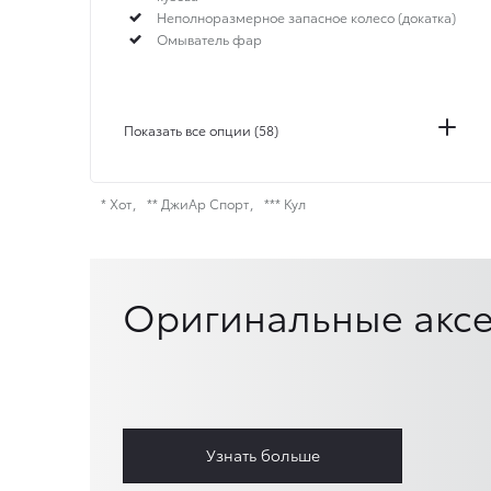
Неполноразмерное запасное колесо (докатка)
Омыватель фар
Показать все опции (58)
* Хот
** ДжиАр Спорт
*** Кул
Оригинальные аксе
Узнать больше