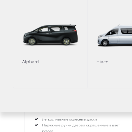
КОМПЛЕКТАЦИИ TOY
Крутой/Hot (Хот)
*
Alphard
Hiace
2 л
·
Бензин
·
Вариатор
Легкосплавные колесные диски
Наружные ручки дверей окрашенные в цвет
кузова