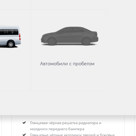
OTA C-HR
Toyota Gazoo Racing
**
Автомобили с пробегом
2 л
·
Бензин
·
Вариатор
Глянцевая чёрная решетка радиатора и
молдинги переднего бампера
Глянцевые чёрные молдинги дверей и боковых