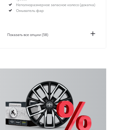
Неполноразмерное запасное колесо (докатка)
Омыватель фар
Показать все опции (58)