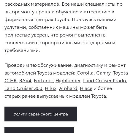
расходных материалов. Все наши специалисты по
авторемонту прошли обучение и аттестацию в
фирменных центрах Toyota. Пользуясь нашими
услугами, собственник машины может быть
полностью уверен, что ремонт выполнен в
соответствии с корпоративными стандартами и
требованиями.
Проводим техобслуживание, диагностику и ремонт
автомобилей Toyota моделей:
Corolla
,
Camry
,
Toyota
C-HR
,
RAV4
,
Fortuner
,
Highlander
,
Land Cruiser Prado
,
Land Cruiser 300
,
Hilux
,
Alphard
,
Hiace
и более
старых ранее выпускаемых моделей Toyota.
Услуги сервисного центра