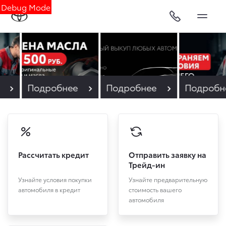
Debug Mode
е
Подробнее
Подробнее
Подробн
Рассчитать кредит
Отправить заявку на
Трейд-ин
Узнайте условия покупки
Узнайте предварительную
автомобиля в кредит
стоимость вашего
автомобиля