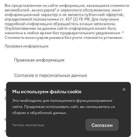
Вся представленная на сайте информация, касающаяся стоимости
автомобилей, аксессуаров* и сервисного обслуживания, носит
информационный характер и не является публичной офертой,
определяемой положениями ст. 437 (2) ГК РФ. Для получения
подробной информации обращайтесь в наши автосалоны.
Опубликованная на данном сайте информация может быть
изменена в любое время без предварительного уведомления. *
Стоимость аксессуаров указана без учета стоимости установки.
Правовая информация
Правовая информация
Согласие о персональных данных
×
Изменить настройку cookies
Мы используем файлы cookie
Сбросить cookie
Это необходимо для полноценного функционирования
сайта. Продолжая использовать сайт, вы соглашаетесь со
сбором и обработкой данных.
©
2026
Toyota
Согласен
Читать полностью
Работает на технологиях
TradeDealer