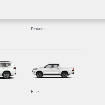
Fortuner
Получить консультацию
Уточните интересующую информацию
томобиля?
0
Hilux
вами для уточнения деталей