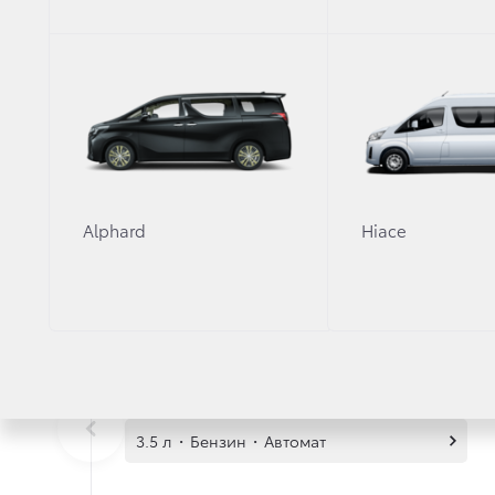
КОМПЛЕКТАЦИИ И ЦЕ
Элеганс
Alphard
Hiace
3.3 л
·
Дизель
·
Автомат
3.5 л
·
Бензин
·
Автомат