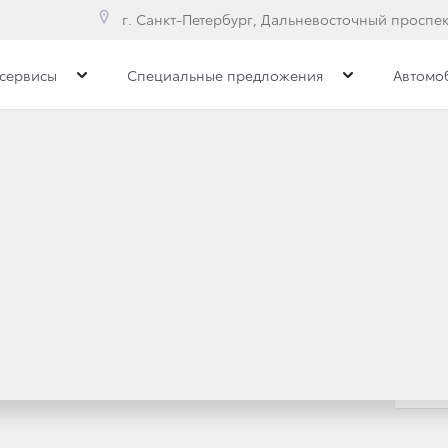
г. Санкт-Петербург, Дальневосточный проспект
сервисы
Специальные предложения
Автомо
е модели
300
Toyota C-HR