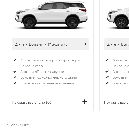
2.7 л
·
Бензин
·
Механика
2.7 л
·
Бен
Автоматическая корректировка угла
Автомати
наклона фар
наклона 
Антенна «Плавник акулы»
Антенна 
Боковые подножки черного цвета
Боковые 
Брызговики передние и задние
Брызгови
Показать все опции (60)
Показать все о
* Блэк Оникс