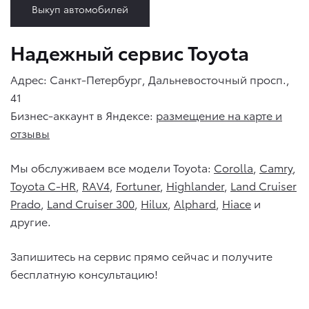
Выкуп автомобилей
Надежный сервис Toyota
Адрес: Санкт-Петербург, Дальневосточный просп.,
41
Бизнес-аккаунт в Яндексе:
размещение на карте и
отзывы
Мы обслуживаем все модели Toyota:
Corolla
,
Camry
,
Toyota C-HR
,
RAV4
,
Fortuner
,
Highlander
,
Land Cruiser
Prado
,
Land Cruiser 300
,
Hilux
,
Alphard
,
Hiace
и
другие.
Запишитесь на сервис прямо сейчас и получите
бесплатную консультацию!