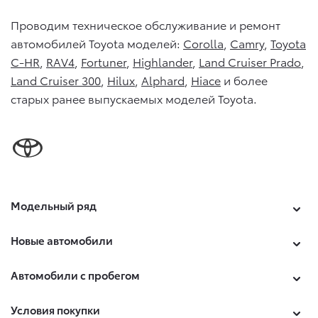
Проводим техническое обслуживание и ремонт
автомобилей Toyota моделей:
Corolla
,
Camry
,
Toyota
C-HR
,
RAV4
,
Fortuner
,
Highlander
,
Land Cruiser Prado
,
Land Cruiser 300
,
Hilux
,
Alphard
,
Hiace
и более
старых ранее выпускаемых моделей Toyota.
Модельный ряд
Новые автомобили
Автомобили с пробегом
Условия покупки