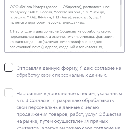
ООО «Тойота Мотор» (далее — Общество), расположенное
по адресу: 141031, Россия, Московская обл., г. о. Мытищи,
п. Вёшки, МКАД, 84-й км, ТПЗ «Алтуфьево», вл. 5, стр. 1,
является оператором персональных данных.
1. Настоящим я даю согласие Обществу на обработку своих
персональных данных, а именно: имени, отчества, фамилии,
контактных данных (включая номер телефона и адрес
электронной почты), адреса, сведений о впечатлениях,
интересах, предпочтениях к автомобилю(-ям) и товарам/
услугам, IP-адреса, сведений об устройстве, операционной
системы устройства и модели мобильного телефона
Отправляя данную форму, Я даю согласие на
посетителя сайта, уникального идентификатора посетителя
сайта, предпочтительного времени и способа для контакта,
обработку своих персональных данных.
истории контактов.
2. Под обработкой персональных данных понимаются
следующие действия: сбор, запись, систематизация,
Настоящим в дополнение к целям, указанным
накопление, хранение, уточнение (обновление, изменение),
в п. 3 Согласия, я разрешаю обрабатывать
извлечение, использование, передача (предоставление,
свои персональные данные с целью
доступ), блокирование, удаление, уничтожение персональных
данных. Общество обрабатывает персональные данные
продвижения товаров, работ, услуг Общества
с использованием средств автоматизации.
на рынке, путем осуществления прямых
контактов, а также выражаю свое согласие на
3. Целью обработки персональных данных является