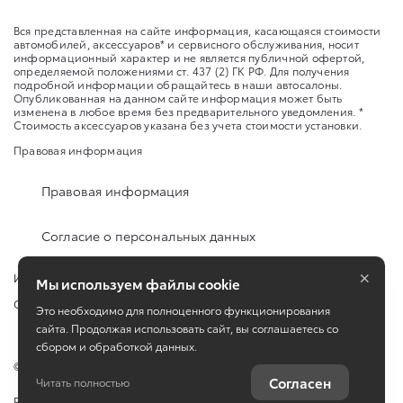
Вся представленная на сайте информация, касающаяся стоимости
автомобилей, аксессуаров* и сервисного обслуживания, носит
информационный характер и не является публичной офертой,
определяемой положениями ст. 437 (2) ГК РФ. Для получения
подробной информации обращайтесь в наши автосалоны.
Опубликованная на данном сайте информация может быть
изменена в любое время без предварительного уведомления. *
Стоимость аксессуаров указана без учета стоимости установки.
Правовая информация
Правовая информация
Согласие о персональных данных
×
Изменить настройку cookies
Мы используем файлы cookie
Сбросить cookie
Это необходимо для полноценного функционирования
сайта. Продолжая использовать сайт, вы соглашаетесь со
сбором и обработкой данных.
©
2026
Toyota
Согласен
Читать полностью
Работает на технологиях
TradeDealer