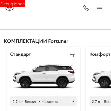
Debug Mode
КОМПЛЕКТАЦИИ Fortuner
Стандарт
Комфорт
2.7 л
·
Бензин
·
Механика
2.7 л
·
Бен