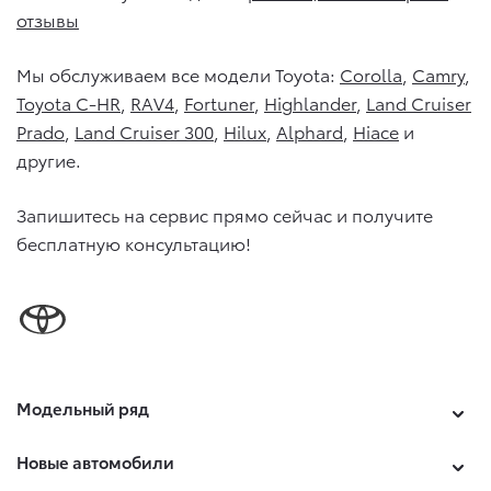
отзывы
Мы обслуживаем все модели Toyota:
Corolla
,
Camry
,
Toyota C-HR
,
RAV4
,
Fortuner
,
Highlander
,
Land Cruiser
Prado
,
Land Cruiser 300
,
Hilux
,
Alphard
,
Hiace
и
другие.
Запишитесь на сервис прямо сейчас и получите
бесплатную консультацию!
*Блэк Оникс