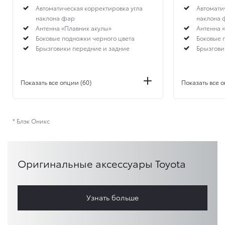
Автоматическая корректировка угла
Автомати
наклона фар
наклона 
Антенна «Плавник акулы»
Антенна 
Боковые подножки черного цвета
Боковые 
Брызговики передние и задние
Брызгови
Показать все опции (60)
Показать все о
* Блэк Оникс
Оригинальные аксессуары Toyota
Узнать больше