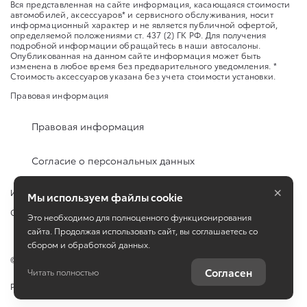
Вся представленная на сайте информация, касающаяся стоимости
автомобилей, аксессуаров* и сервисного обслуживания, носит
информационный характер и не является публичной офертой,
определяемой положениями ст. 437 (2) ГК РФ. Для получения
подробной информации обращайтесь в наши автосалоны.
Опубликованная на данном сайте информация может быть
изменена в любое время без предварительного уведомления. *
Стоимость аксессуаров указана без учета стоимости установки.
Правовая информация
Правовая информация
Согласие о персональных данных
×
Изменить настройку cookies
Мы используем файлы cookie
Сбросить cookie
Это необходимо для полноценного функционирования
сайта. Продолжая использовать сайт, вы соглашаетесь со
сбором и обработкой данных.
©
2026
Toyota
Согласен
Читать полностью
Работает на технологиях
TradeDealer