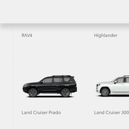
Сравнить
С
RAV4
Highlander
Характеристики
Оснащение
Выбрано 2
Станд
комплектации
2,7 л. /
Трансмиссия
Механич
Расход топлива - город, л/100
14
км.
Расход топлива - трасса, л/100
8.8
Land Cruiser Prado
Land Cruiser 30
км.
Расход топлива - смешанный,
10.7