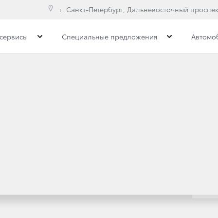
г. Санкт-Петербург, Дальневосточный проспект
сервисы
Специальные предложения
Автомо
ПЛЕКТАЦИИ И ЦЕНЫ FORT
Коробка передач
Привод
4WD-Пол
Toyota C-HR
орт
Элеганс
Престиж