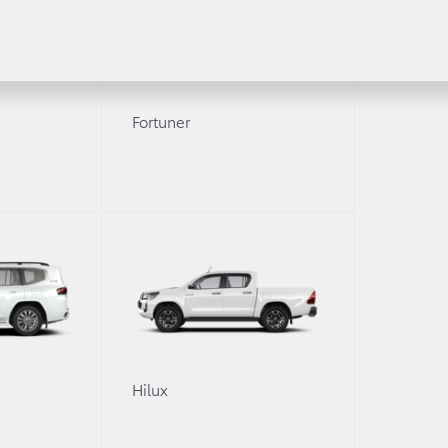
равнить
Сравнить
Сравни
Fortuner
1
арт
Комф
 Бензин 91
/ МКПП
5 ступеней
/ 4x4
2,7 л. /
еская
Гидром
13.6
9.3
0
Hilux
10.9