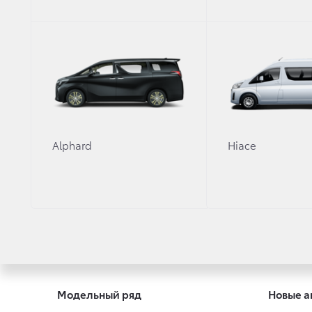
л/100 км.
Максимальная скорость, км/ч
180
Разгон до 100 км/ч, с
12.4
Полная снаряженная масса
2065
Alphard
Hiace
Модельный ряд
Новые а