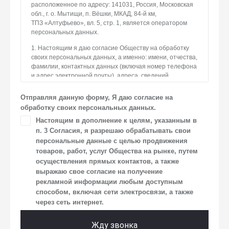
расположенное по адресу: 141031, Россия, Московская
обл., г. о. Мытищи, п. Вёшки, МКАД, 84-й км,
ТПЗ «Алтуфьево», вл. 5, стр. 1, является оператором
персональных данных.
1. Настоящим я даю согласие Обществу на обработку
своих персональных данных, а именно: имени, отчества,
фамилии, контактных данных (включая номер телефона
и адрес электронной почты), адреса, сведений
о впечатлениях, интересах, предпочтениях
к автомобилю(-ям) и товарам/услугам, IP-адреса, сведений
Отправляя данную форму, Я даю согласие на
об устройстве, операционной системы устройства
обработку своих персональных данных.
и модели мобильного телефона посетителя сайта,
Настоящим в дополнение к целям, указанным в
уникального идентификатора посетителя сайта,
п. 3 Согласия, я разрешаю обрабатывать свои
предпочтительного времени и способа для контакта,
истории контактов.
персональные данные с целью продвижения
товаров, работ, услуг Общества на рынке, путем
2. Под обработкой персональных данных понимаются
осуществления прямых контактов, а также
следующие действия: сбор, запись, систематизация,
выражаю свое согласие на получение
накопление, хранение, уточнение (обновление,
рекламной информации любым доступным
изменение), извлечение, использование, передача
способом, включая сети электросвязи, а также
(предоставление, доступ), блокирование, удаление,
через сеть интернет.
уничтожение персональных данных. Общество
обрабатывает персональные данные с использованием
средств автоматизации.
Жду звонка