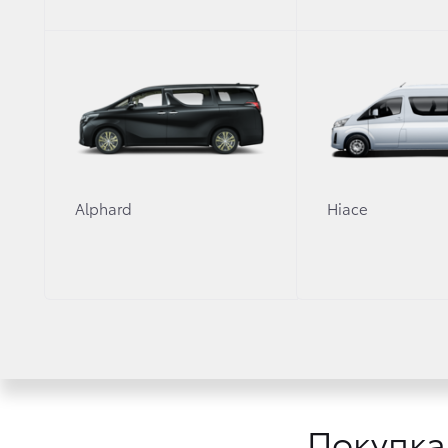
Alphard
Hiace
Не может быть утерян
Миними
и не имеет даты окончания.
фальси
Покупка