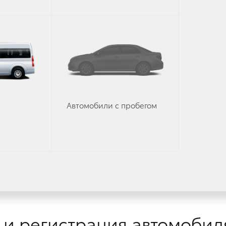
Преимущества ЭПТС
Автомобили с пробегом
зирует возможность
Можно последовательно 
фикации информации.
любое количество
собственников.
 и регистрация автомобил