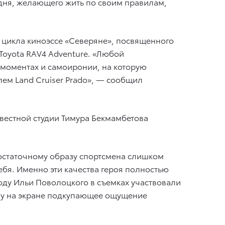
дня, желающего жить по своим правилам,
 цикла киноэссе «Северяне», посвященного
 Toyota RAV4 Adventure. «Любой
х моментах и самоиронии, на которую
лем Land Cruiser Prado», — сообщил
звестной студии Тимура Бекмамбетова
остаточному образу спортсмена слишком
ебя. Именно эти качества героя полностью
ходу Ильи Поволоцкого в съемках участвовали
му на экране подкупающее ощущение