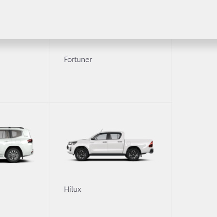
Fortuner
0
Hilux
 кампанию Land Cruiser Prado, снятую в стиле трейлер