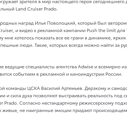
гружает зрителя в мир настоящего героя сегодняшнего 
льный Land Cruiser Prado.
родных наград Илья Поволоцкий, который был автором
iser, и видео к рекламной кампании Push the limit для
 мне хотелось показать все ее грани в динамике, ярки
пешные люди. Такие, которых всегда можно найти за ру
ие ведущие специалисты агентства Adwise и всемирно и
овится событием в рекламной и киноиндустрии России.
ной команды ЦСКА Василий Артемьев. Дерзкому и самод
ии и сила духа позволяют выстраивать реальность под с
ser Prado. Согласно нестандартному режиссерскому под
 Их живые, не наигранные эмоции придают происходяще