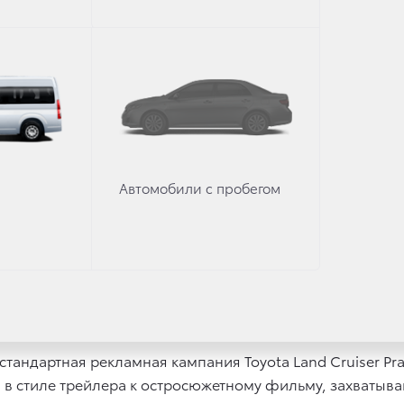
они могут жить полной жизнью по своим правилам.
ром были приглашены звезды кино и спорта, стал Илья
е создавший совместно с Тойота фильм о крепком хара
h the limit для Toyota RAV4 Adventure.
ентства Adwise и продакшен-студии Тимура Бекмамбетова
итан регбийного ЦСКА Василий Артемьев — сильный и 
ью соответствует портрету владельца Land Cruiser Prado.
Автомобили с пробегом
кивает преимущества модели: выразительный брутальны
ьцу, а главное — реализовывать его мечты и давать воз
а по модели составил более чем 20%.
Prado стартовала 15 ноября.
естандартная рекламная кампания Toyota Land Cruiser P
на в стиле трейлера к остросюжетному фильму, захватыв