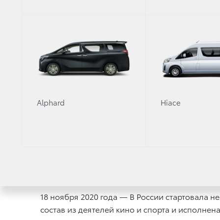
призывая своих клиентов помнить, что 
Режиссером ролика, для участия в кото
наград рекламных и кинофестивалей, уж
сотрудничавший с брендом на проекте Pus
Креатив и производство были в руках аг
Главным героем ролика был выбран кап
выстраивать жизнь под себя, что полност
Alphard
Hiace
Видео в новом дерзком формате подчер
способность дарить яркие эмоции владел
За один день эфира ролика рост трафик
Рекламная кампания Toyota Land Cruiser 
18 ноября 2020 года — В России стартовала н
состав из деятелей кино и спорта и исполне