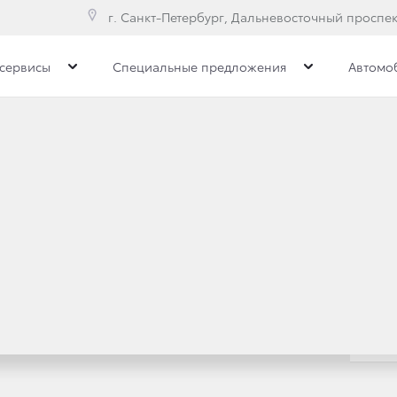
г. Санкт-Петербург, Дальневосточный проспект
сервисы
Специальные предложения
Автомо
илерского центра
Сотрудники
Вакансии
П
UISER PRADO В НОВОЙ
ПАНИИ
Toyota C-HR