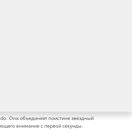
 Поволоцкий, обладатель международных
ктере «Северяне» и ранее
 Bazelevs.
самодостаточный мужчина, способный
й стиль, мощь дизельного двигателя,
можность управлять своей судьбой.
rado. Она объединяет поистине звездный
ающего внимание с первой секунды.